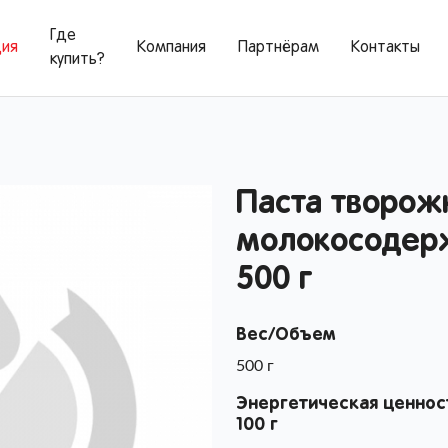
Где
ция
Компания
Партнёрам
Контакты
купить?
Паста творож
молокосодерж
500 г
Вес/Объем
500 г
Энергетическая ценнос
100 г